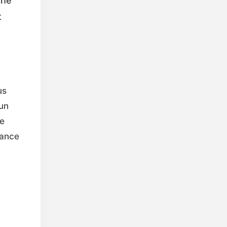
che
t
us
’un
de
iance