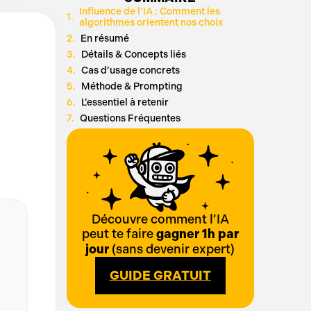
Influence de l’IA : Comment les
algorithmes orientent nos choix
En résumé
Détails & Concepts liés
Cas d’usage concrets
Méthode & Prompting
L’essentiel à retenir
Questions Fréquentes
Découvre comment l’IA
peut te faire
gagner 1h par
jour
(sans devenir expert)
GUIDE GRATUIT