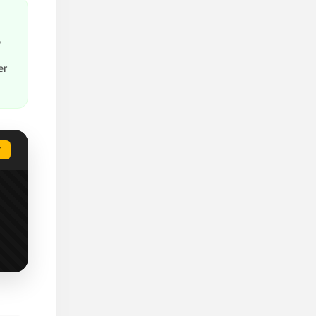
,
er
T