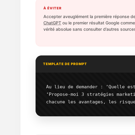
À ÉVITER
Accepter aveuglément la première réponse d
ChatGPT
ou le premier résultat Google comm
vérité absolue sans consulter d’autres source
TEMPLATE DE PROMPT
Au lieu de demander : ‘Quelle est
‘Propose-moi 3 stratégies marketi
chacune les avantages, les risqu