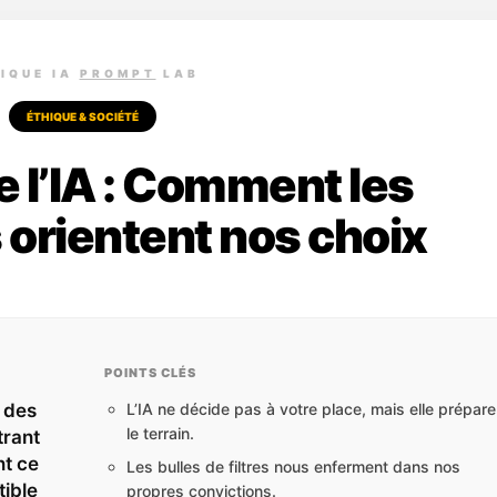
IQUE IA
PROMPT
LAB
ÉTHIQUE & SOCIÉTÉ
e l’IA : Comment les
 orientent nos choix
POINTS CLÉS
é des
L’IA ne décide pas à votre place, mais elle prépare
le terrain.
trant
nt ce
Les bulles de filtres nous enferment dans nos
tible
propres convictions.