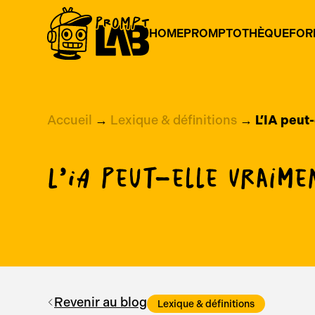
HOME
PROMPTOTHÈQUE
FOR
Accueil
→
Lexique & définitions
→
L’IA peut-
L’IA peut-elle vraime
Revenir au blog
Lexique & définitions