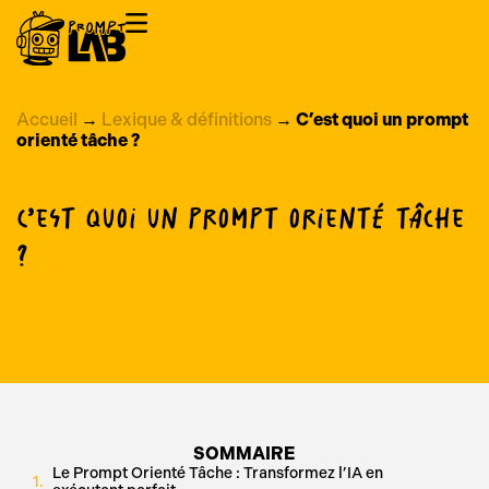
Accueil
→
Lexique & définitions
→
C’est quoi un prompt
orienté tâche ?
C’est quoi un prompt orienté tâche
?
SOMMAIRE
Le Prompt Orienté Tâche : Transformez l’IA en