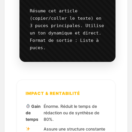
Résume cet article 
(copier/coller le texte) en 
3 puces principales. Utilise 
un ton dynamique et direct. 
Format de sortie : Liste à 
puces.
IMPACT & RENTABILITÉ
Gain
Énorme. Réduit le temps de
de
rédaction ou de synthèse de
temps
80%.
Assure une structure constante