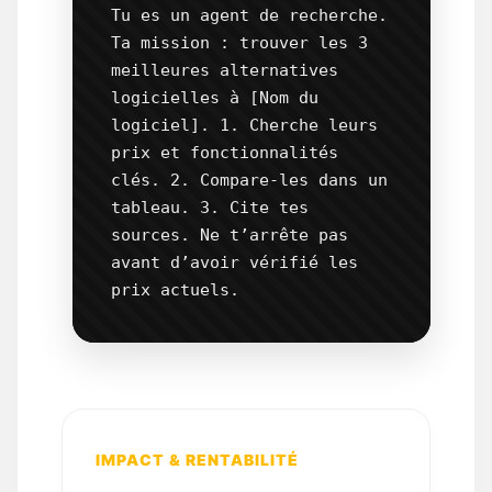
Tu es un agent de recherche. 
Ta mission : trouver les 3 
meilleures alternatives 
logicielles à [Nom du 
logiciel]. 1. Cherche leurs 
prix et fonctionnalités 
clés. 2. Compare-les dans un 
tableau. 3. Cite tes 
sources. Ne t’arrête pas 
avant d’avoir vérifié les 
prix actuels.
IMPACT & RENTABILITÉ