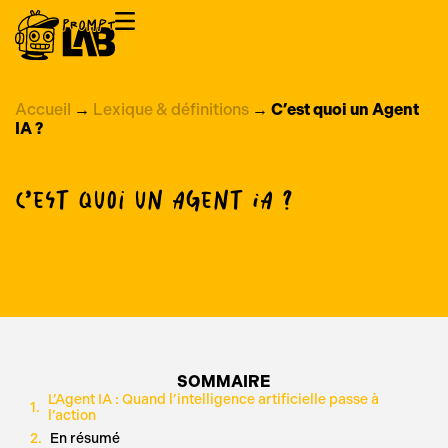
Accueil
→
Lexique & définitions
→
C’est quoi un Agent
IA ?
C’est quoi un Agent IA ?
SOMMAIRE
L’Agent IA : Quand l’intelligence artificielle passe à
l’action
En résumé