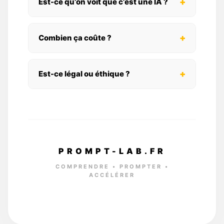
+
Est-ce qu’on voit que c’est une IA ?
+
Combien ça coûte ?
+
Est-ce légal ou éthique ?
PROMPT-LAB.FR
COMPRENDRE • PROMPTER •
ACCÉLÉRER