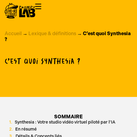
Accueil
→
Lexique & définitions
→
C’est quoi Synthesia
?
C’est quoi Synthesia ?
SOMMAIRE
Synthesia : Votre studio vidéo virtuel piloté par l’IA
En résumé
Détails & Concepts liés